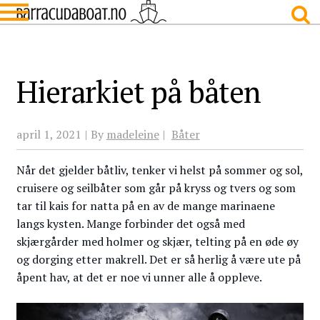
Skip
Skip
to
to
navigation
content
Hierarkiet på båten
april 1, 2021
By
madeleine
Båter
Når det gjelder båtliv, tenker vi helst på sommer og sol,
cruisere og seilbåter som går på kryss og tvers og som
tar til kais for natta på en av de mange marinaene
langs kysten. Mange forbinder det også med
skjærgårder med holmer og skjær, telting på en øde øy
og dorging etter makrell. Det er så herlig å være ute på
åpent hav, at det er noe vi unner alle å oppleve.